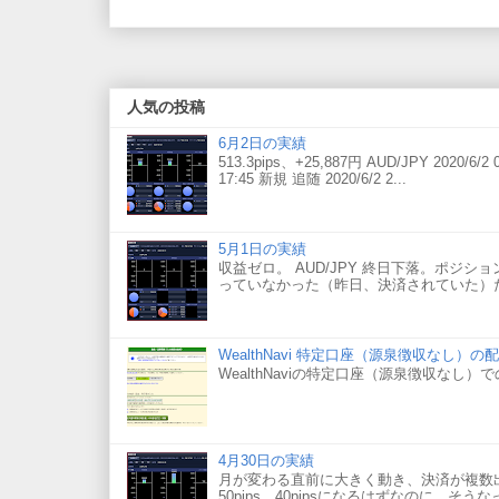
人気の投稿
6月2日の実績
513.3pips、+25,887円 AUD/JPY 2020/6/2 0
17:45 新規 追随 2020/6/2 2...
5月1日の実績
収益ゼロ。 AUD/JPY 終日下落。ポジションを
っていなかった（昨日、決済されていた）た
WealthNavi 特定口座（源泉徴収なし）
WealthNaviの特定口座（源泉徴収なし
4月30日の実績
月が変わる直前に大きく動き、決済が複数出たこと
50pips、40pipsになるはずなのに、そう