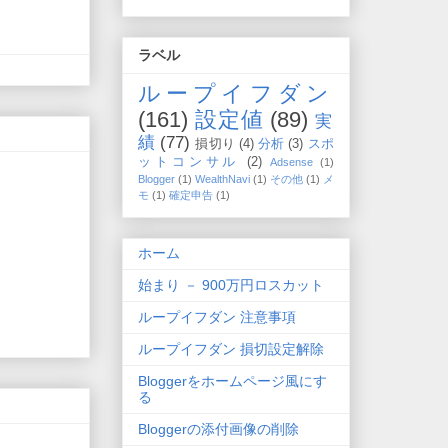
ラベル
ループイフダン
(161)
設定値
(89)
実
績
(77)
損切り
(4)
分析
(3)
スポ
ットコンサル
(2)
Adsense
(1)
Blogger
(1)
WealthNavi
(1)
その他
(1)
メ
モ
(1)
確定申告
(1)
ホーム
始まり － 900万円ロスカット
ループイフダン 注意事項
ループイフダン 損切設定解除
Bloggerをホームページ風にす
る
Bloggerの添付画像の削除