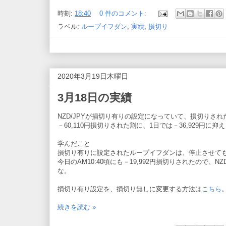
時刻:
18:40
0 件のコメント:
ラベル:
ループイフダン
,
実績
,
損切り
2020年3月19日木曜日
3月18日の実績
NZD/JPYが損切り有りの設定になっていて、損切りさ
－60,110円損切りされた割に、1日では－36,929円に
学んだこと
損切り有りに設定されたループイフダンは、停止させて
今日のAM10:40頃にも－19,992円損切りされたので、
な。
損切り有り設定を、損切り無しに変更する方法は
こちら
続きを読む »