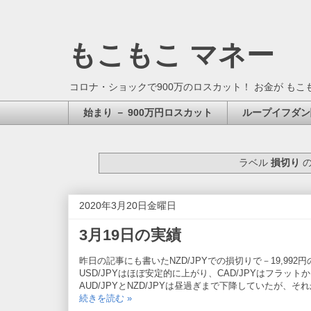
もこもこ マネー
コロナ・ショックで900万のロスカット！ お金が もこ
始まり － 900万円ロスカット
ループイフダン
ラベル
損切り
の
2020年3月20日金曜日
3月19日の実績
昨日の記事にも書いたNZD/JPYでの損切りで－19,99
USD/JPYはほぼ安定的に上がり、CAD/JPYはフラット
AUD/JPYとNZD/JPYは昼過ぎまで下降していたが、
続きを読む »