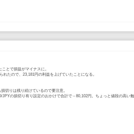
れたことで損益がマイナスに。
抑えられたので、23,181円の利益を上げていたことになる。
も損切りは残り続けているので要注意。
NZD/JPYの損切り有り設定のおかけで合計で－80,102円。ちょっと値段の高い
。