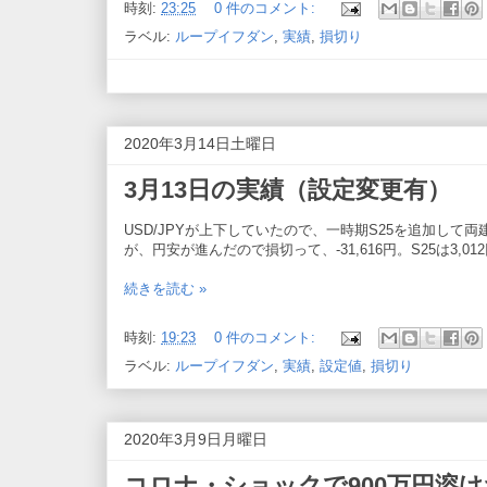
時刻:
23:25
0 件のコメント:
ラベル:
ループイフダン
,
実績
,
損切り
2020年3月14日土曜日
3月13日の実績（設定変更有）
USD/JPYが上下していたので、一時期S25を追加して
が、円安が進んだので損切って、-31,616円。S25は3
続きを読む »
時刻:
19:23
0 件のコメント:
ラベル:
ループイフダン
,
実績
,
設定値
,
損切り
2020年3月9日月曜日
コロナ・ショックで900万円溶け