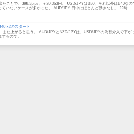
で、398.3pips、＋20,053円。 USD/JPYはB50、それ以外はB40な
なっていないケースが多かった。 AUD/JPY 日中はほとんど動きなし。 22時...
のB40 x2のスタート
また上がると思う。 AUD/JPYとNZD/JPYは、USD/JPYの為替介入で下
気はするので。