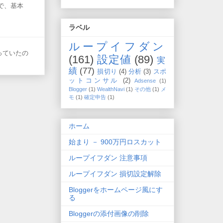
ので、基本
ラベル
ループイフダン
がっていたの
(161)
設定値
(89)
実
績
(77)
損切り
(4)
分析
(3)
スポ
ットコンサル
(2)
Adsense
(1)
Blogger
(1)
WealthNavi
(1)
その他
(1)
メ
モ
(1)
確定申告
(1)
ホーム
始まり － 900万円ロスカット
ループイフダン 注意事項
ループイフダン 損切設定解除
Bloggerをホームページ風にす
る
Bloggerの添付画像の削除