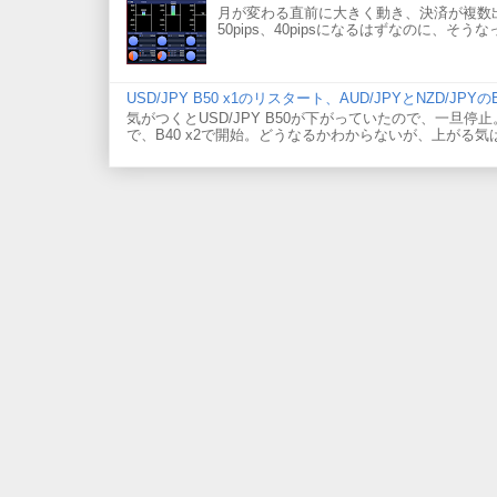
月が変わる直前に大きく動き、決済が複数出たこと
50pips、40pipsになるはずなのに、そう
USD/JPY B50 x1のリスタート、AUD/JPYとNZD/JPY
気がつくとUSD/JPY B50が下がっていたので、一旦停止。
で、B40 x2で開始。どうなるかわからないが、上がる