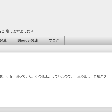
もこ 増えますように♫
関連
Blogger関連
ブログ
ン数よりも下回っていた。その後上がっていたので、一旦停止し、再度スター