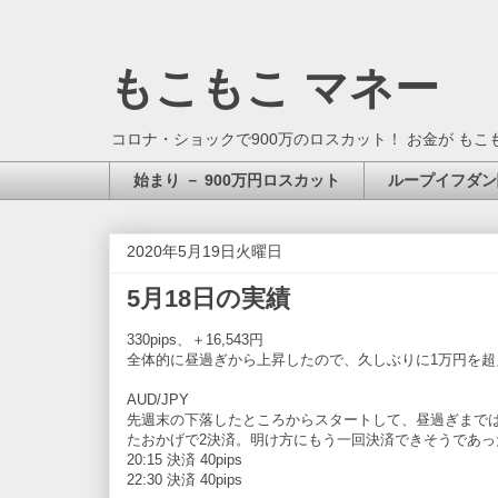
もこもこ マネー
コロナ・ショックで900万のロスカット！ お金が もこ
始まり － 900万円ロスカット
ループイフダン
2020年5月19日火曜日
5月18日の実績
330pips、＋16,543円
全体的に昼過ぎから上昇したので、久しぶりに1万円を超
AUD/JPY
先週末の下落したところからスタートして、昼過ぎまでは
たおかげで2決済。明け方にもう一回決済できそうであっ
20:15 決済 40pips
22:30 決済 40pips