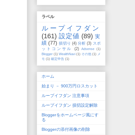
ラベル
ループイフダン
(161)
設定値
(89)
実
績
(77)
損切り
(4)
分析
(3)
スポ
ットコンサル
(2)
Adsense
(1)
Blogger
(1)
WealthNavi
(1)
その他
(1)
メ
モ
(1)
確定申告
(1)
ホーム
始まり － 900万円ロスカット
ループイフダン 注意事項
ループイフダン 損切設定解除
Bloggerをホームページ風にす
る
Bloggerの添付画像の削除