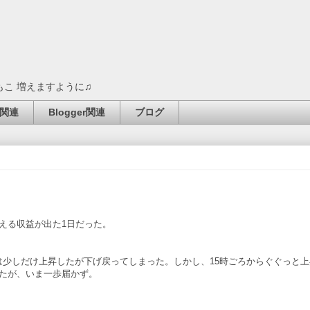
もこ 増えますように♫
関連
Blogger関連
ブログ
える収益が出た1日だった。
少しだけ上昇したが下げ戻ってしまった。しかし、15時ごろからぐぐっと上
たが、いま一歩届かず。